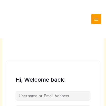
Skip
to
content
Digital Lion Academy
Hi, Welcome back!